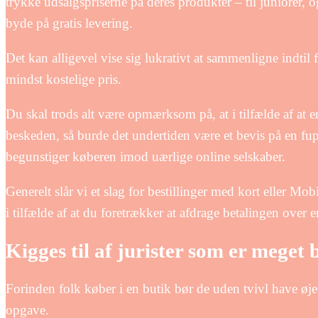
trykke udsalgspriserne på deres produkter – til juniorer,
byde på gratis levering.
Det kan alligevel vise sig lukrativt at sammenligne indtil f
mindst kostelige pris.
Du skal trods alt være opmærksom på, at i tilfælde af at 
beskeden, så burde det undertiden være et bevis på en fup i
begunstiger køberen imod uærlige online selskaber.
Generelt slår vi et slag for bestillinger med kort eller 
i tilfælde af at du foretrækker at afdrage betalingen over 
Kigges til af jurister som er mege
Forinden folk køber i en butik bør de uden tvivl have øje
opgave.