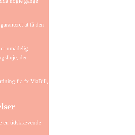
endda nogle gange
 garanteret at få den
m er umådelig
ngslinje, der
dning fra fx ViaBill,
lser
te en tidskrævende