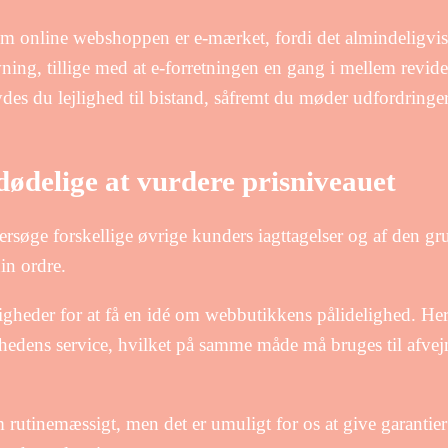
m online webshoppen er e-mærket, fordi det almindeligvis e
vning, tillige med at e-forretningen en gang i mellem revid
es du lejlighed til bistand, såfremt du møder udfordringer
dødelige at vurdere prisniveauet
søge forskellige øvrige kunders iagttagelser og af den grund
in ordre.
heder for at få en idé om webbutikkens pålidelighed. Her
edens service, hvilket på samme måde må bruges til afvej
 rutinemæssigt, men det er umuligt for os at give garantie