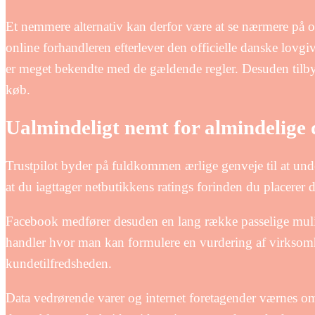
Et nemmere alternativ kan derfor være at se nærmere på o
online forhandleren efterlever den officielle danske lovgi
er meget bekendte med de gældende regler. Desuden tilbyd
køb.
Ualmindeligt nemt for almindelige 
Trustpilot byder på fuldkommen ærlige genveje til at under
at du iagttager netbutikkens ratings forinden du placerer d
Facebook medfører desuden en lang række passelige mulig
handler hvor man kan formulere en vurdering af virksomh
kundetilfredsheden.
Data vedrørende varer og internet foretagender værnes om