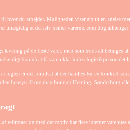
r til hvor du arbejder. Muligheden viser sig tit en anelse m
g er unægtelig at du selv henter varerne, som dog afhænger a
 levering på de fleste varer, men som trods alt betinges af 
ndsynligt kan nå at få varen klar inden logistikpersonalet h
n i reglen er det forudsat at der handles for en konkret sum
– uden hensyn til om man bor nær Herning, Sønderborg elle
fragt
s af e-firmaer og med det motiv har flere internet varehuse se