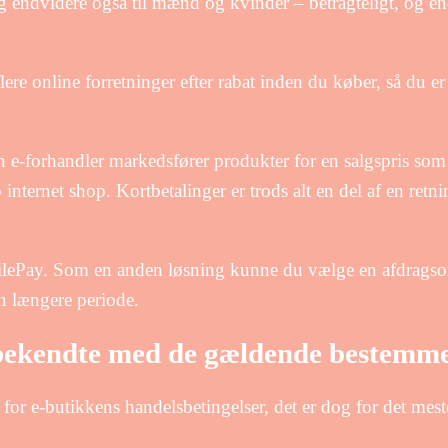
 og endvidere også til mænd og kvinder – betragteligt, og 
lere online forretninger efter rabat inden du køber, så du er
en e-forhandler markedsfører produkter for en salgspris so
nternet shop. Kortbetalinger er trods alt en del af en retni
MobilePay. Som en anden løsning kunne du vælge en afdragsor
en længere periode.
t bekendte med de gældende bestemme
 for e-butikkens handelsbetingelser, det er dog for det mes