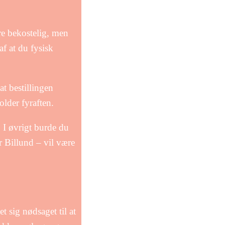
ere bekostelig, men
f at du fysisk
at bestillingen
older fyraften.
. I øvrigt burde du
r Billund – vil være
t sig nødsaget til at