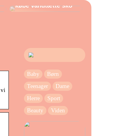
købe vandtætte sko
Baby
Børn
Teenager
Dame
 vi
Herre
Sport
Beauty
Viden