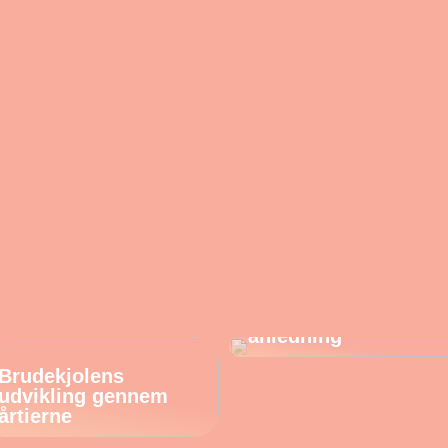
Find de perfekte
øreringe til enhver
anledning
Brudekjolens
udvikling gennem
årtierne