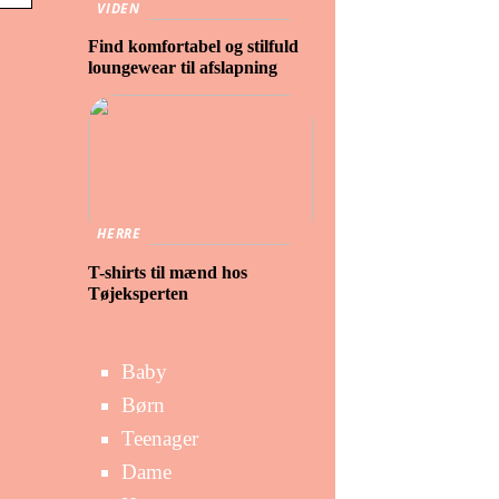
VIDEN
Find komfortabel og stilfuld
loungewear til afslapning
HERRE
T-shirts til mænd hos
Tøjeksperten
Baby
Børn
Teenager
Dame