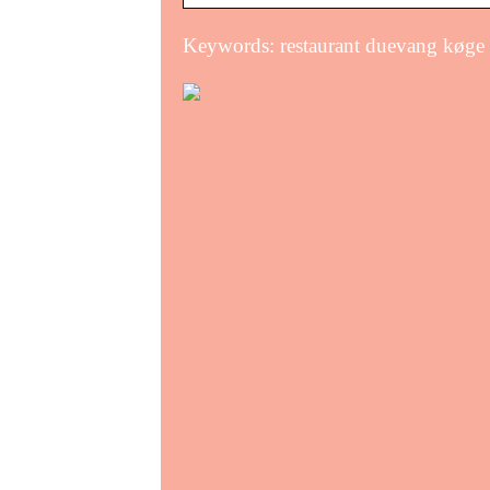
Keywords: restaurant duevang køge