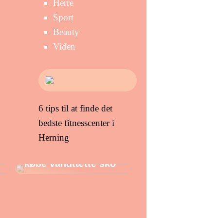
Herre
Sport
Beauty
Viden
6 tips til at finde det
bedste fitnesscenter i
Herning
Gode grunde til at
købe vandtætte sko