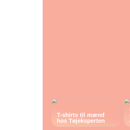
T-shirts til mænd
hos Tøjeksperten