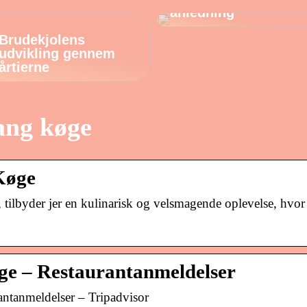
anledning
Brudekjolens
udvikling gennem
årtierne
ang køge
 Køge
ilbyder jer en kulinarisk og velsmagende oplevelse, hvor
ge – Restaurantanmeldelser
ntanmeldelser – Tripadvisor