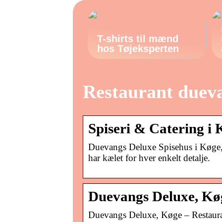
T-shirts til mænd
hos Tøjeksperten
Restaurant duev
Spiseri & Catering i
Duevangs Deluxe Spisehus i Køge, t
har kælet for hver enkelt detalje.
Duevangs Deluxe, Kø
Duevangs Deluxe, Køge – Restaura