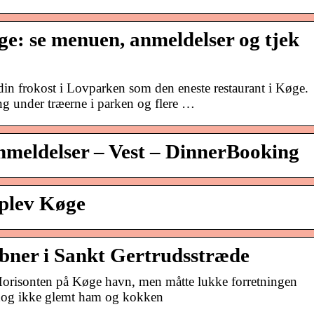
e: se menuen, anmeldelser og tjek
in frokost i Lovparken som den eneste restaurant i Køge.
ng under træerne i parken og flere …
meldelser – Vest – DinnerBooking
plev Køge
ner i Sankt Gertrudsstræde
Horisonten på Køge havn, men måtte lukke forretningen
 dog ikke glemt ham og kokken