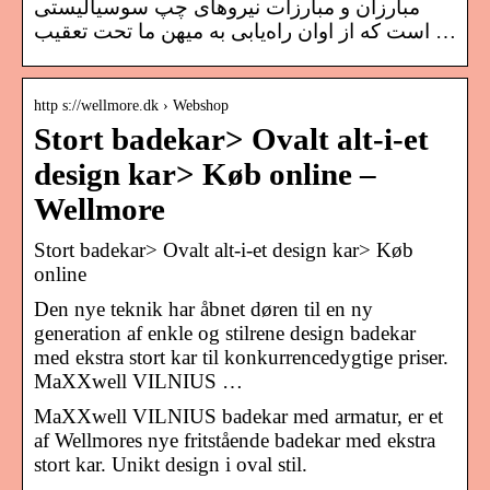
مبارزان و مبارزات نیروهای چپ سوسیالیستی
است که از اوان راه‌یابی به میهن ما تحت تعقیب …
http s://wellmore.dk › Webshop
Stort badekar> Ovalt alt-i-et
design kar> Køb online –
Wellmore
Stort badekar> Ovalt alt-i-et design kar> Køb
online
Den nye teknik har åbnet døren til en ny
generation af enkle og stilrene design badekar
med ekstra stort kar til konkurrencedygtige priser.
MaXXwell VILNIUS …
MaXXwell VILNIUS badekar med armatur, er et
af Wellmores nye fritstående badekar med ekstra
stort kar. Unikt design i oval stil.