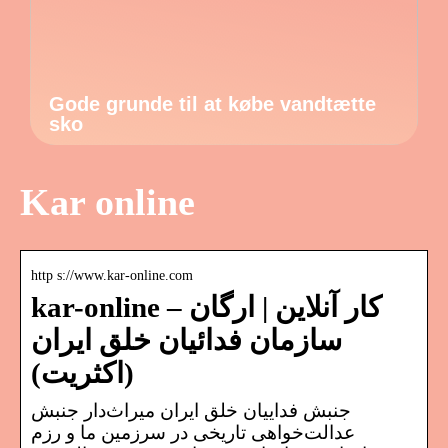
Gode grunde til at købe vandtætte
sko
Kar online
http s://www.kar-online.com
kar-online – کار آنلاین | ارگان
سازمان فدائیان خلق ایران
(اکثریت)
جنبش فداییان خلق ایران میراث‌دار جنبش
عدالت‌خواهی تاریخی در سرزمین ما و رزم