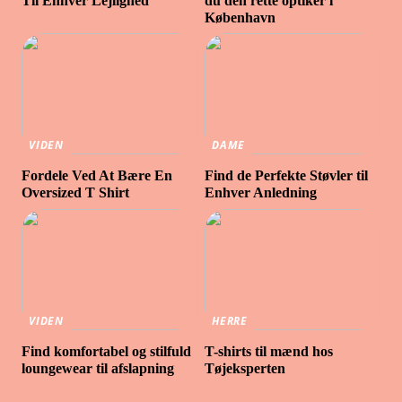
Til Enhver Lejlighed
du den rette optiker i
København
VIDEN
DAME
Fordele Ved At Bære En
Find de Perfekte Støvler til
Oversized T Shirt
Enhver Anledning
VIDEN
HERRE
Find komfortabel og stilfuld
T-shirts til mænd hos
loungewear til afslapning
Tøjeksperten