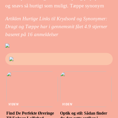
og snavs så hurtigt som muligt. Tæppe synonym
Artiklen Hurtige Links til Krydsord og Synonymer:
Dragt og Tæppe har i gennemsnit fået
4.9
stjerner
baseret på
16
anmeldelser
VIDEN
VIDEN
Find De Perfekte Øreringe
Optik og stil: Sådan finder